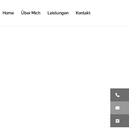
Home
Über Mich
Leistungen
Kontakt
Te
E-
X